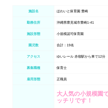
施設名
ほわいと保育園 豊崎
勤務住所
沖縄県豊見城市豊崎1-41
施設形態
小規模認可保育園
園児数
合計：19名
アクセス
ゆいレール 赤嶺駅から車で12分
募集職種
保育士
雇用形態
正職員
大人気の小規模園で
ッチリです！