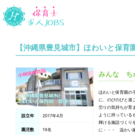
【沖縄県豊見城市】ほわいと保育園
みんな ち
ほわいと保育園の
に、のびのびと過
労りの気持ちが育
ように持っている
設立年
2017年4月
輝ける施設づくり
園児数
19名
に・・・ 温かい