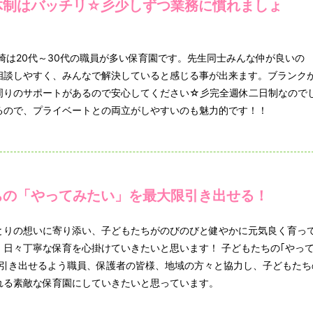
体制はバッチリ☆彡少しずつ業務に慣れましょ
崎は20代～30代の職員が多い保育園です。先生同士みんな仲が良いの
相談しやすく、みんなで解決していると感じる事が出来ます。ブランク
周りのサポートがあるので安心してください☆彡完全週休二日制なので
るので、プライベートとの両立がしやすいのも魅力的です！！
ちの「やってみたい」を最大限引き出せる！
とりの想いに寄り添い、子どもたちがのびのびと健やかに元気良く育っ
、日々丁寧な保育を心掛けていきたいと思います！ 子どもたちの｢やっ
限引き出せるよう職員、保護者の皆様、地域の方々と協力し、子どもたち
れる素敵な保育園にしていきたいと思っています。