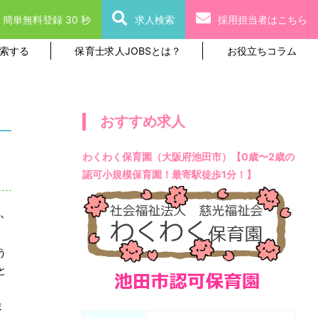
簡単無料登録 30 秒
求人検索
採用担当者はこちら
索する
保育士求人JOBSとは？
お役立ちコラム
おすすめ求人
わくわく保育園（大阪府池田市）【0歳〜2歳の
認可小規模保育園！最寄駅徒歩1分！】
か
、
う
と
ま