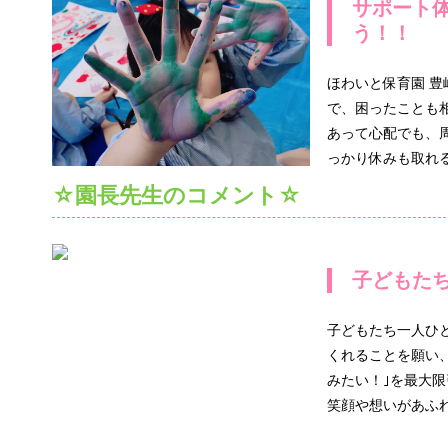
サポート
う！！
ほわいと保育園 豊
で、困ったことも
あって心配でも、
っかり休みも取れ
☆園長先生のコメント☆
子どもた
子どもたち一人ひ
くれることを願い
みたい！｣を最大
笑顔や想いがあふ