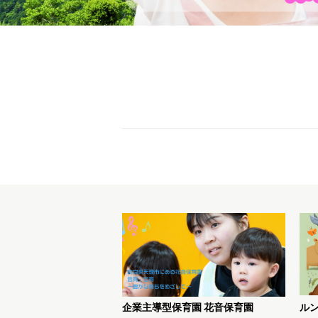
企業主導型保育園 花音保育園
ル