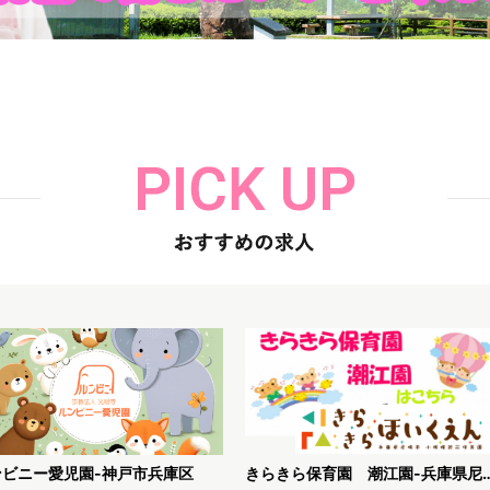
ンビニー愛児園-神戸市兵庫区
きらきら保育園 潮江園