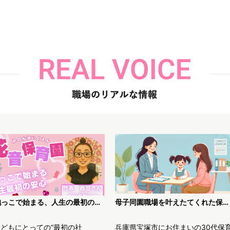
「抱っこで始まる、人生の最初の安心」〜花音保育園・西田代表が語る、“丁寧な保育”のかたち〜
母子同園職場を叶えたてくれた保育士求人JOBS
子どもにとっての“最初の社
兵庫県宝塚市にお住まいの30代保