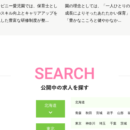
ンビニー愛児園では、保育士とし
園の理念としては、「一人ひとりの
のスキル向上とキャリアアップを
成長によりそったあたたかい保育」
した豊富な研修制度が整...
「豊かなこころと健やかなか...
北海道
北海道
青森
秋田
宮城
岩手
山形
東京
神奈川
埼玉
千葉
茨城
東北