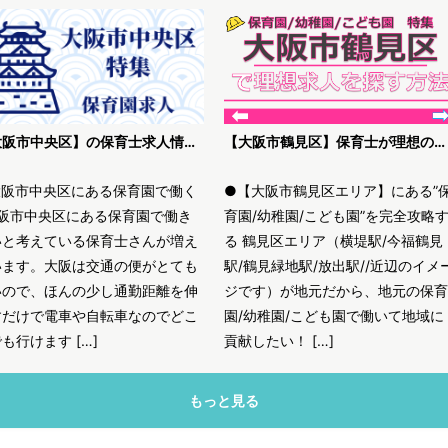
【大阪市中央区】の保育士求人情報｜高待遇・未経験歓迎等、理想の保育園を探す方法
【大阪市鶴見区】保育士が理想の求人を探す方法解説
大阪市中央区にある保育園で働く
●【大阪市鶴見区エリア】にある”
阪市中央区にある保育園で働き
育園/幼稚園/こども園”を完全攻略
いと考えている保育士さんが増え
る 鶴見区エリア（横堤駅/今福鶴見
います。大阪は交通の便がとても
駅/鶴見緑地駅/放出駅//近辺のイメ
いので、ほんの少し通勤距離を伸
ジです）が地元だから、地元の保育
すだけで電車や自転車なのでどこ
園/幼稚園/こども園で働いて地域に
も行けます […]
貢献したい！ […]
もっと見る