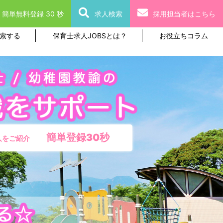
簡単無料登録 30 秒
求人検索
採用担当者はこちら
索する
保育士求人JOBSとは？
お役立ちコラム
簡単登録30秒
人をご紹介