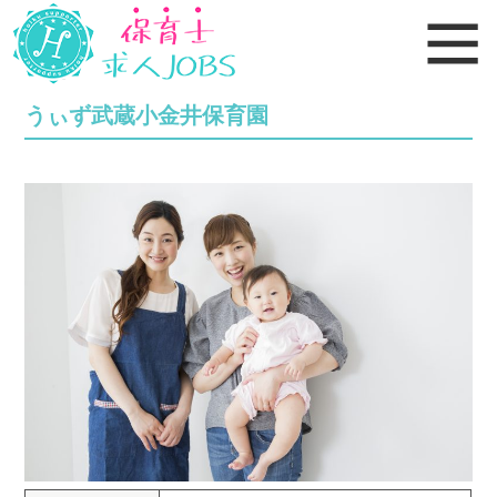
うぃず武蔵小金井保育園