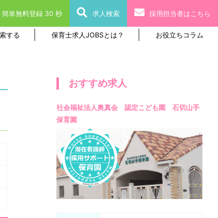
簡単無料登録 30 秒
求人検索
採用担当者はこちら
索する
保育士求人JOBSとは？
お役立ちコラム
おすすめ求人
社会福祉法人奥真会 認定こども園 石切山手
保育園