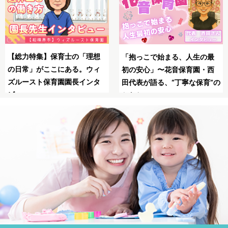
SNSの広告は怖い？信頼でき
母子同園職場を叶えたてくれ
る保育士求人JOBSで安全に転
た保育士求人JOBS
職！