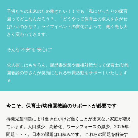
子供たちの未来のため働きたい！！でも「私にぴったりの保育
園ってどこなんだろう？」「どうやって保育士の求人をさがせ
ばいいのかな？」ライフイベントの変化によって、働く先も大
きく変わってきます。
そんな“不安”を“安心に”
求人探しはもちろん、履歴書対策や面接対策だって保育士/幼稚
園教諭の皆さんが笑顔になれる転職活動をサポートいたします
☆
今こそ、保育士/幼稚園教諭のサポートが必要です
待機児童問題により働きたいけど働くことが出来ない家庭が増え
ています。人口減少、高齢化、ワークフォースの減少、2025年
問題・・・。日本の課題は山積みです。 これらの問題を解決す