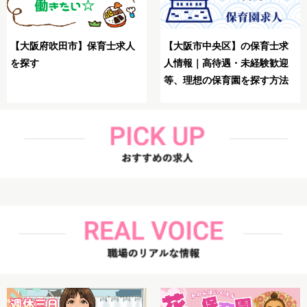
【大阪市生野区】保育士
士求
【大阪市鶴見区】保育士が理
想の求人を探す方法
歓迎
想の求人を探す方法解説
方法