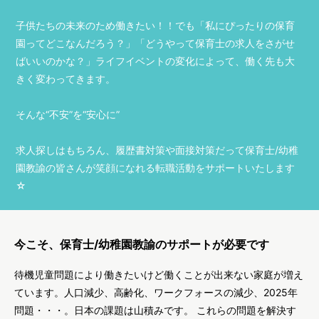
子供たちの未来のため働きたい！！でも「私にぴったりの保育
園ってどこなんだろう？」「どうやって保育士の求人をさがせ
ばいいのかな？」ライフイベントの変化によって、働く先も大
きく変わってきます。
そんな“不安”を“安心に”
求人探しはもちろん、履歴書対策や面接対策だって保育士/幼稚
園教諭の皆さんが笑顔になれる転職活動をサポートいたします
☆
今こそ、保育士/幼稚園教諭のサポートが必要です
待機児童問題により働きたいけど働くことが出来ない家庭が増え
ています。人口減少、高齢化、ワークフォースの減少、2025年
問題・・・。日本の課題は山積みです。 これらの問題を解決す