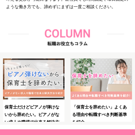
ような働き方でも、諦めずにまずは一度ご相談ください。
くあ
保育士としてのブランクが不
保育士のやりがいとは？
基準
安！復職・再就職の前にやっ
力・大変さ・やりがいを
ておくべきことや必要な準備
る瞬間を紹介！
を解説！