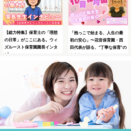
SNSの広告は怖い？信頼
母子同園職場を叶えたてくれ
の最
る保育士求人JOBSで安
た保育士求人JOBS
・西
職！
育”の