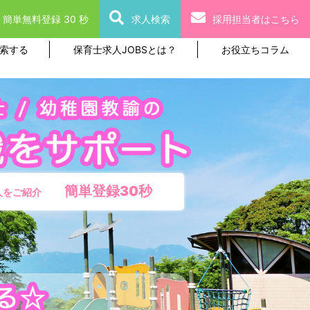
簡単無料登録 30 秒
求人検索
採用担当者はこちら
索する
保育士求人JOBSとは？
お役立ちコラム
簡単登録30秒
人をご紹介