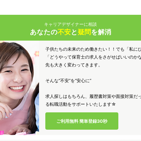
キャリアデザイナーに相談
あなたの
不安
と
疑問
を解消
子供たちの未来のため働きたい！！でも「私に
「どうやって保育士の求人をさがせばいいのか
先も大きく変わってきます。
そんな“不安”を“安心に”
求人探しはもちろん、履歴書対策や面接対策だっ
る転職活動をサポートいたします☆
ご利用無料 簡単登録30秒