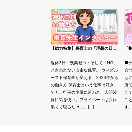
【総力特集】保育士の「理想の日常」がここにある。ウィズルースト保育園園長インタビュー
週休3日・残業ゼロ・そして「NO」
■
と言われない自由な保育。 ウィズル
会”
ースト保育園が変える、2026年から
も
の働き方 保育士という仕事は好き。
所”
でも、行事の準備に追われ、人間関
こ
係に気を使い、プライベートは疲れ
こ
果てて寝るだけ…… […]
す。