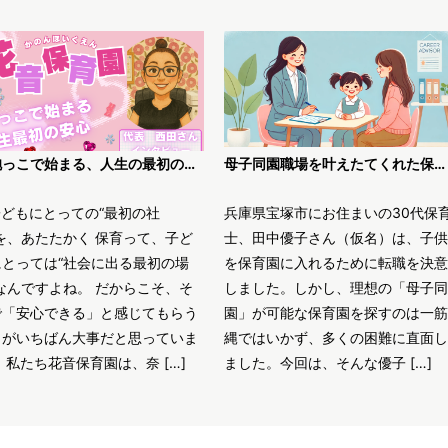
「抱っこで始まる、人生の最初の安心」〜花音保育園・西田代表が語る、“丁寧な保育”のかたち〜
母子同園職場を叶えたてくれた保育士求人JOBS
子どもにとっての“最初の社
兵庫県宝塚市にお住まいの30代保
を、あたたかく 保育って、子ど
士、田中優子さん（仮名）は、子供
にとっては“社会に出る最初の場
を保育園に入れるために転職を決意
なんですよね。 だからこそ、そ
しました。しかし、理想の「母子同
で「安心できる」と感じてもらう
園」が可能な保育園を探すのは一筋
とがいちばん大事だと思っていま
縄ではいかず、多くの困難に直面し
 私たち花音保育園は、奈 […]
ました。今回は、そんな優子 […]