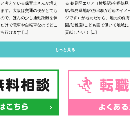
いと考えている保育士さんが増え
る 鶴見区エリア（横堤駅/今福鶴見
います。大阪は交通の便がとても
駅/鶴見緑地駅/放出駅//近辺のイメ
いので、ほんの少し通勤距離を伸
ジです）が地元だから、地元の保育
すだけで電車や自転車なのでどこ
園/幼稚園/こども園で働いて地域に
も行けます […]
貢献したい！ […]
もっと見る