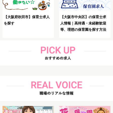
【大阪市生野区】保育士が
求
【大阪市鶴見区】保育士が理
想の求人を探す方法
迎
想の求人を探す方法解説
法