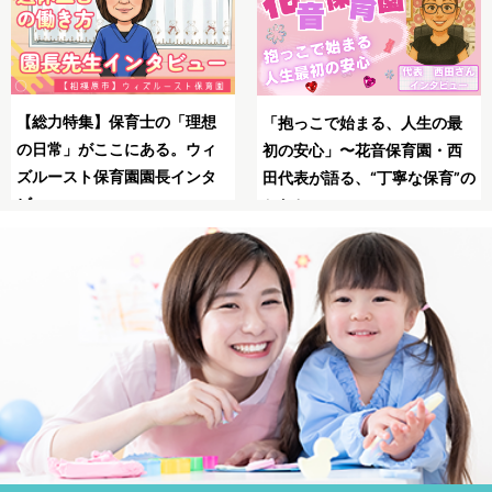
SNSの広告は怖い？信頼
母子同園職場を叶えたてくれ
最
る保育士求人JOBSで安全
た保育士求人JOBS
西
職！
”の