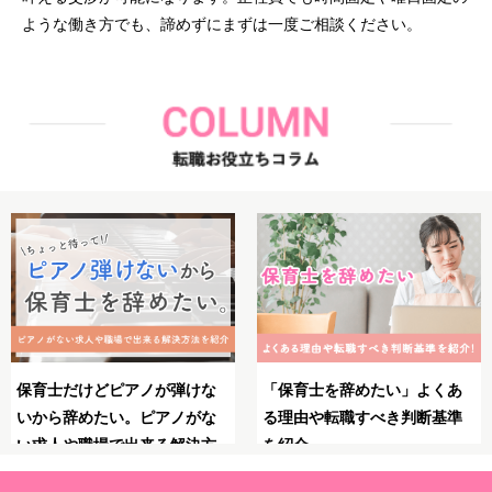
ような働き方でも、諦めずにまずは一度ご相談ください。
あ
保育士としてのブランクが不
保育士のやりがいとは？魅
準
安！復職・再就職の前にやっ
力・大変さ・やりがいを感
ておくべきことや必要な準備
る瞬間を紹介！
を解説！