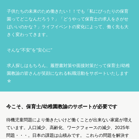
子供たちの未来のため働きたい！！でも「私にぴったりの保育
園ってどこなんだろう？」「どうやって保育士の求人をさがせ
ばいいのかな？」ライフイベントの変化によって、働く先も大
きく変わってきます。
そんな“不安”を“安心に”
求人探しはもちろん、履歴書対策や面接対策だって保育士/幼稚
園教諭の皆さんが笑顔になれる転職活動をサポートいたします
☆
今こそ、保育士/幼稚園教諭のサポートが必要です
待機児童問題により働きたいけど働くことが出来ない家庭が増え
ています。人口減少、高齢化、ワークフォースの減少、2025年
問題・・・。日本の課題は山積みです。 これらの問題を解決す