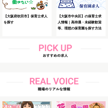
【大阪市生野区】保育士
士求
【大阪市鶴見区】保育士が理
想の求人を探す方法
歓迎
想の求人を探す方法解説
方法