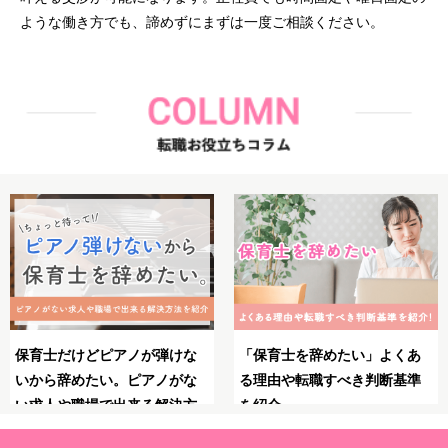
ような働き方でも、諦めずにまずは一度ご相談ください。
くあ
保育士としてのブランクが不
保育士のやりがいとは？
基準
安！復職・再就職の前にやっ
力・大変さ・やりがいを
ておくべきことや必要な準備
る瞬間を紹介！
を解説！