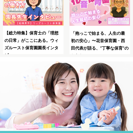
SNSの広告は怖い？信頼
母子同園職場を叶えたてくれ
の最
る保育士求人JOBSで安
た保育士求人JOBS
・西
職！
育”の