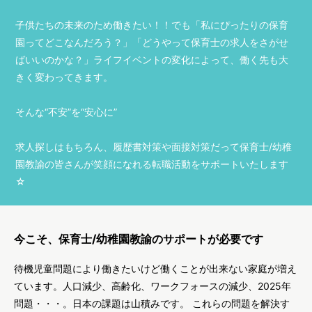
子供たちの未来のため働きたい！！でも「私にぴったりの保育
園ってどこなんだろう？」「どうやって保育士の求人をさがせ
ばいいのかな？」ライフイベントの変化によって、働く先も大
きく変わってきます。
そんな“不安”を“安心に”
求人探しはもちろん、履歴書対策や面接対策だって保育士/幼稚
園教諭の皆さんが笑顔になれる転職活動をサポートいたします
☆
今こそ、保育士/幼稚園教諭のサポートが必要です
待機児童問題により働きたいけど働くことが出来ない家庭が増え
ています。人口減少、高齢化、ワークフォースの減少、2025年
問題・・・。日本の課題は山積みです。 これらの問題を解決す