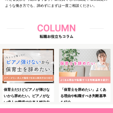
ような働き方でも、諦めずにまずは一度ご相談ください。
よくあ
保育士としてのブランクが不
保育士のやりがいとは
断基準
安！復職・再就職の前にやっ
力・大変さ・やりがい
ておくべきことや必要な準備
る瞬間を紹介！
を解説！