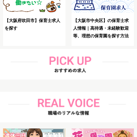
【大阪市生野区】保育士
士求
【大阪市鶴見区】保育士が理
想の求人を探す方法
歓迎
想の求人を探す方法解説
方法