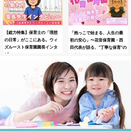
SNSの広告は怖い？信
母子同園職場を叶えたてくれ
生の最
る保育士求人JOBSで
た保育士求人JOBS
園・西
職！
保育”の