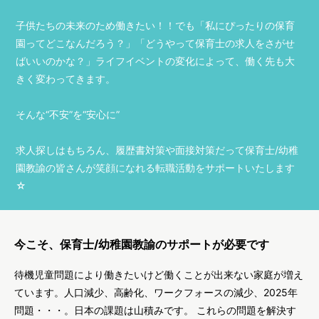
子供たちの未来のため働きたい！！でも「私にぴったりの保育
園ってどこなんだろう？」「どうやって保育士の求人をさがせ
ばいいのかな？」ライフイベントの変化によって、働く先も大
きく変わってきます。
そんな“不安”を“安心に”
求人探しはもちろん、履歴書対策や面接対策だって保育士/幼稚
園教諭の皆さんが笑顔になれる転職活動をサポートいたします
☆
今こそ、保育士/幼稚園教諭のサポートが必要です
待機児童問題により働きたいけど働くことが出来ない家庭が増え
ています。人口減少、高齢化、ワークフォースの減少、2025年
問題・・・。日本の課題は山積みです。 これらの問題を解決す