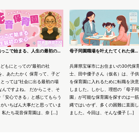
「抱っこで始まる、人生の最初の安心」〜花音保育園・西田代表が語る、“丁寧な保育”のかたち〜
母子同園職場を叶えたてくれた保育士求人JOBS
子どもにとっての“最初の社
兵庫県宝塚市にお住まいの30代保
を、あたたかく 保育って、子ど
士、田中優子さん（仮名）は、子供
にとっては“社会に出る最初の場
を保育園に入れるために転職を決意
なんですよね。 だからこそ、そ
しました。しかし、理想の「母子同
で「安心できる」と感じてもらう
園」が可能な保育園を探すのは一筋
とがいちばん大事だと思っていま
縄ではいかず、多くの困難に直面し
 私たち花音保育園は、奈 […]
ました。今回は、そんな優子 […]