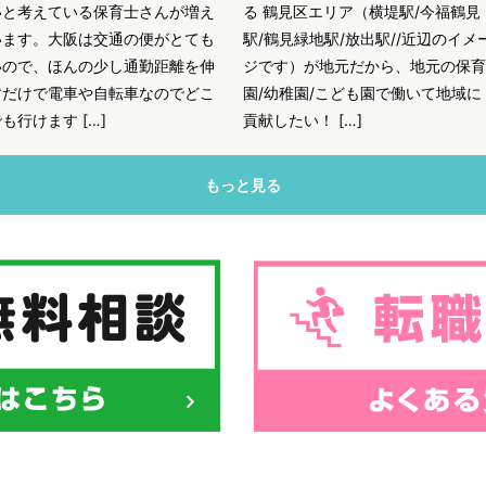
いと考えている保育士さんが増え
る 鶴見区エリア（横堤駅/今福鶴見
います。大阪は交通の便がとても
駅/鶴見緑地駅/放出駅//近辺のイメ
いので、ほんの少し通勤距離を伸
ジです）が地元だから、地元の保育
すだけで電車や自転車なのでどこ
園/幼稚園/こども園で働いて地域に
も行けます […]
貢献したい！ […]
もっと見る