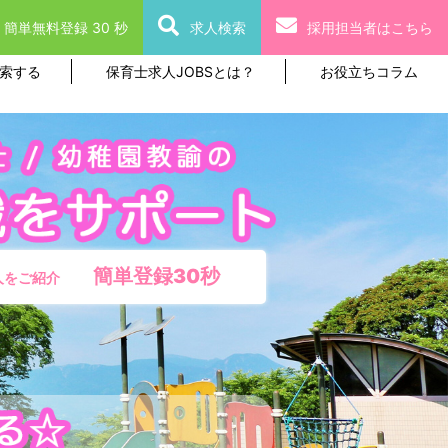
簡単無料登録 30 秒
求人検索
採用担当者はこちら
索する
保育士求人JOBSとは？
お役立ちコラム
簡単登録30秒
人をご紹介