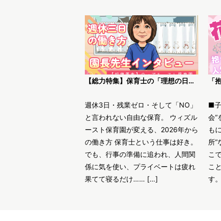
【総力特集】保育士の「理想の日常」がここにある。ウィズルースト保育園園長インタビュー
週休3日・残業ゼロ・そして「NO」
■
と言われない自由な保育。 ウィズル
会”
ースト保育園が変える、2026年から
も
の働き方 保育士という仕事は好き。
所”
でも、行事の準備に追われ、人間関
こ
係に気を使い、プライベートは疲れ
こ
果てて寝るだけ…… […]
す。