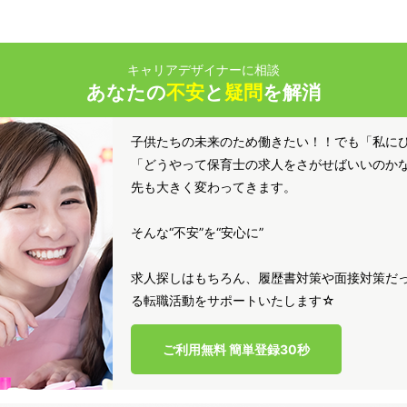
キャリアデザイナーに相談
あなたの
不安
と
疑問
を解消
子供たちの未来のため働きたい！！でも「私に
「どうやって保育士の求人をさがせばいいのか
先も大きく変わってきます。
そんな“不安”を“安心に”
求人探しはもちろん、履歴書対策や面接対策だっ
る転職活動をサポートいたします☆
ご利用無料 簡単登録30秒