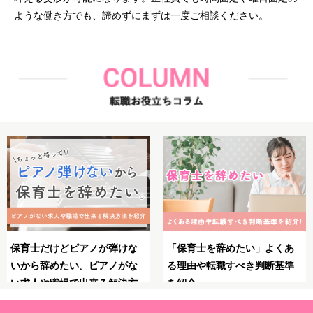
ような働き方でも、諦めずにまずは一度ご相談ください。
あ
保育士としてのブランクが不
保育士のやりがいとは？魅
準
安！復職・再就職の前にやっ
力・大変さ・やりがいを感
ておくべきことや必要な準備
る瞬間を紹介！
を解説！