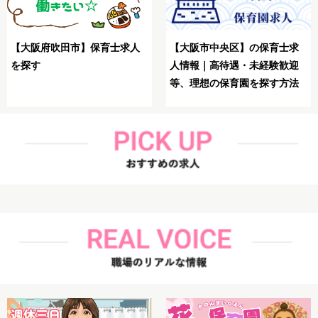
【大阪市生野区】保育士が
求
【大阪市鶴見区】保育士が理
想の求人を探す方法
迎
想の求人を探す方法解説
法