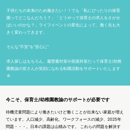
子供たちの未来のため働きたい！！でも「私にぴったりの保育
園ってどこなんだろう？」「どうやって保育士の求人をさがせ
ばいいのかな？」ライフイベントの変化によって、働く先も大
きく変わってきます。
そんな“不安”を“安心に”
求人探しはもちろん、履歴書対策や面接対策だって保育士/幼稚
園教諭の皆さんが笑顔になれる転職活動をサポートいたします
☆
今こそ、保育士/幼稚園教諭のサポートが必要です
待機児童問題により働きたいけど働くことが出来ない家庭が増え
ています。人口減少、高齢化、ワークフォースの減少、2025年
問題・・・。日本の課題は山積みです。 これらの問題を解決す