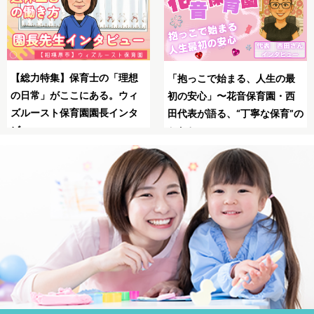
SNSの広告は怖い？信頼で
母子同園職場を叶えたてくれ
最
る保育士求人JOBSで安全
た保育士求人JOBS
西
職！
”の