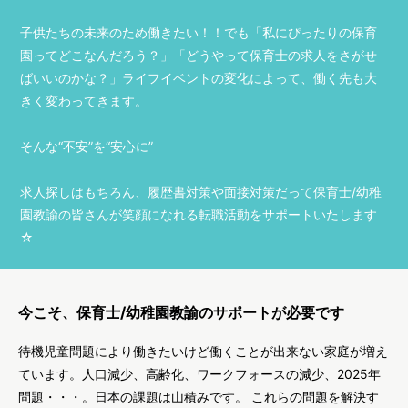
子供たちの未来のため働きたい！！でも「私にぴったりの保育
園ってどこなんだろう？」「どうやって保育士の求人をさがせ
ばいいのかな？」ライフイベントの変化によって、働く先も大
きく変わってきます。
そんな“不安”を“安心に”
求人探しはもちろん、履歴書対策や面接対策だって保育士/幼稚
園教諭の皆さんが笑顔になれる転職活動をサポートいたします
☆
今こそ、保育士/幼稚園教諭のサポートが必要です
待機児童問題により働きたいけど働くことが出来ない家庭が増え
ています。人口減少、高齢化、ワークフォースの減少、2025年
問題・・・。日本の課題は山積みです。 これらの問題を解決す