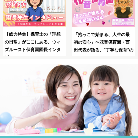
SNSの広告は怖い？信頼でき
母子同園職場を叶えたてくれ
る保育士求人JOBSで安全に
た保育士求人JOBS
職！
の