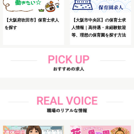
【大阪市生野区】保育士が
求
【大阪市鶴見区】保育士が理
想の求人を探す方法
迎
想の求人を探す方法解説
法