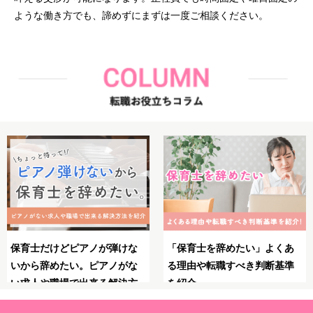
ような働き方でも、諦めずにまずは一度ご相談ください。
あ
保育士としてのブランクが不
保育士のやりがいとは？魅
準
安！復職・再就職の前にやっ
力・大変さ・やりがいを感
ておくべきことや必要な準備
る瞬間を紹介！
を解説！