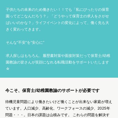
子供たちの未来のため働きたい！！でも「私にぴったりの保育
園ってどこなんだろう？」「どうやって保育士の求人をさがせ
ばいいのかな？」ライフイベントの変化によって、働く先も大
きく変わってきます。
そんな“不安”を“安心に”
求人探しはもちろん、履歴書対策や面接対策だって保育士/幼稚
園教諭の皆さんが笑顔になれる転職活動をサポートいたします
☆
今こそ、保育士/幼稚園教諭のサポートが必要です
待機児童問題により働きたいけど働くことが出来ない家庭が増え
ています。人口減少、高齢化、ワークフォースの減少、2025年
問題・・・。日本の課題は山積みです。 これらの問題を解決す