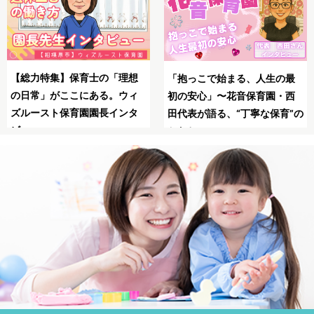
SNSの広告は怖い？信頼で
母子同園職場を叶えたてくれ
最
る保育士求人JOBSで安全
た保育士求人JOBS
西
職！
”の