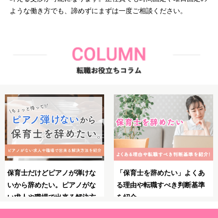
ような働き方でも、諦めずにまずは一度ご相談ください。
あ
保育士としてのブランクが不
保育士のやりがいとは？魅
準
安！復職・再就職の前にやっ
力・大変さ・やりがいを感
ておくべきことや必要な準備
る瞬間を紹介！
を解説！