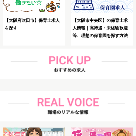
【大阪市生野区】保育士が
求
【大阪市鶴見区】保育士が理
想の求人を探す方法
迎
想の求人を探す方法解説
法