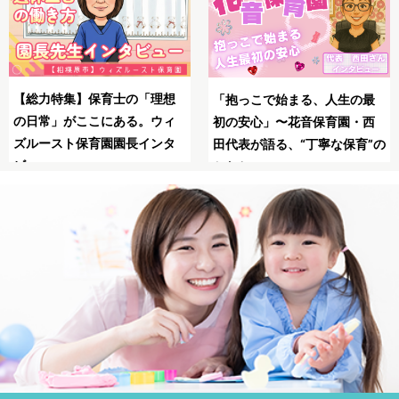
SNSの広告は怖い？信頼で
母子同園職場を叶えたてくれ
最
る保育士求人JOBSで安全
た保育士求人JOBS
西
職！
”の