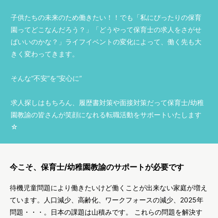
子供たちの未来のため働きたい！！でも「私にぴったりの保育
園ってどこなんだろう？」「どうやって保育士の求人をさがせ
ばいいのかな？」ライフイベントの変化によって、働く先も大
きく変わってきます。
そんな“不安”を“安心に”
求人探しはもちろん、履歴書対策や面接対策だって保育士/幼稚
園教諭の皆さんが笑顔になれる転職活動をサポートいたします
☆
今こそ、保育士/幼稚園教諭のサポートが必要です
待機児童問題により働きたいけど働くことが出来ない家庭が増え
ています。人口減少、高齢化、ワークフォースの減少、2025年
問題・・・。日本の課題は山積みです。 これらの問題を解決す