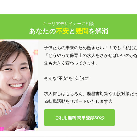
キャリアデザイナーに相談
あなたの
不安
と
疑問
を解消
子供たちの未来のため働きたい！！でも「私に
「どうやって保育士の求人をさがせばいいのか
先も大きく変わってきます。
そんな“不安”を“安心に”
求人探しはもちろん、履歴書対策や面接対策だっ
る転職活動をサポートいたします☆
ご利用無料 簡単登録30秒