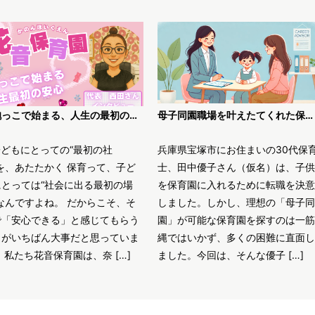
「抱っこで始まる、人生の最初の安心」〜花音保育園・西田代表が語る、“丁寧な保育”のかたち〜
母子同園職場を叶えたてくれた保育士求人JOBS
子どもにとっての“最初の社
兵庫県宝塚市にお住まいの30代保
を、あたたかく 保育って、子ど
士、田中優子さん（仮名）は、子供
にとっては“社会に出る最初の場
を保育園に入れるために転職を決意
なんですよね。 だからこそ、そ
しました。しかし、理想の「母子同
で「安心できる」と感じてもらう
園」が可能な保育園を探すのは一筋
とがいちばん大事だと思っていま
縄ではいかず、多くの困難に直面し
 私たち花音保育園は、奈 […]
ました。今回は、そんな優子 […]