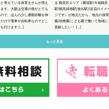
いと考えている保育士さんが増え
る 鶴見区エリア（横堤駅/今福鶴見
います。大阪は交通の便がとても
駅/鶴見緑地駅/放出駅//近辺のイメ
いので、ほんの少し通勤距離を伸
ジです）が地元だから、地元の保育
すだけで電車や自転車なのでどこ
園/幼稚園/こども園で働いて地域に
も行けます […]
貢献したい！ […]
もっと見る