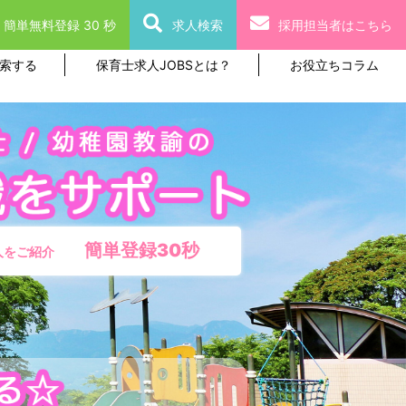
簡単無料登録 30 秒
求人検索
採用担当者はこちら
索する
保育士求人JOBSとは？
お役立ちコラム
簡単登録30秒
人をご紹介