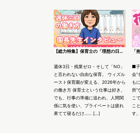
【総力特集】保育士の「理想の日常」がここにある。ウィズルースト保育園園長インタビュー
週休3日・残業ゼロ・そして「NO」
■
と言われない自由な保育。 ウィズル
会”
ースト保育園が変える、2026年から
も
の働き方 保育士という仕事は好き。
所”
でも、行事の準備に追われ、人間関
こ
係に気を使い、プライベートは疲れ
こ
果てて寝るだけ…… […]
す。