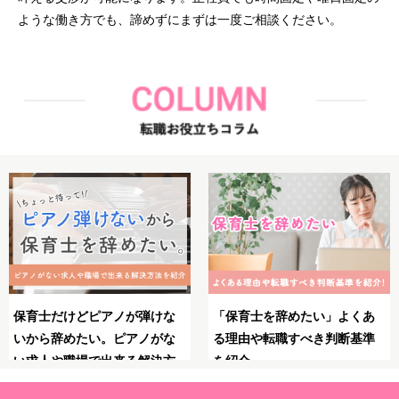
ような働き方でも、諦めずにまずは一度ご相談ください。
くあ
保育士としてのブランクが不
保育士のやりがいとは？
基準
安！復職・再就職の前にやっ
力・大変さ・やりがいを
ておくべきことや必要な準備
る瞬間を紹介！
を解説！