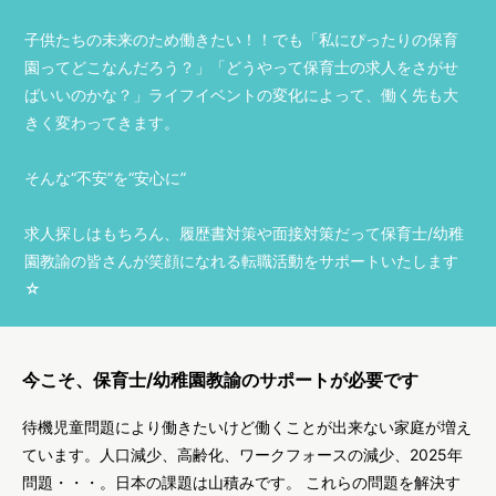
子供たちの未来のため働きたい！！でも「私にぴったりの保育
園ってどこなんだろう？」「どうやって保育士の求人をさがせ
ばいいのかな？」ライフイベントの変化によって、働く先も大
きく変わってきます。
そんな“不安”を“安心に”
求人探しはもちろん、履歴書対策や面接対策だって保育士/幼稚
園教諭の皆さんが笑顔になれる転職活動をサポートいたします
☆
今こそ、保育士/幼稚園教諭のサポートが必要です
待機児童問題により働きたいけど働くことが出来ない家庭が増え
ています。人口減少、高齢化、ワークフォースの減少、2025年
問題・・・。日本の課題は山積みです。 これらの問題を解決す