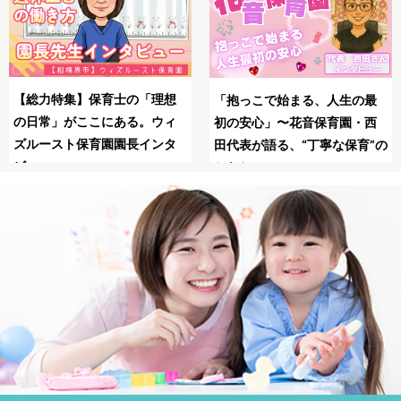
SNSの広告は怖い？信頼
母子同園職場を叶えたてくれ
の最
る保育士求人JOBSで安全
た保育士求人JOBS
・西
職！
育”の