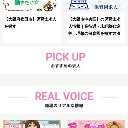
【大阪市生野区】保育士が
求
【大阪市鶴見区】保育士が理
想の求人を探す方法
迎
想の求人を探す方法解説
法