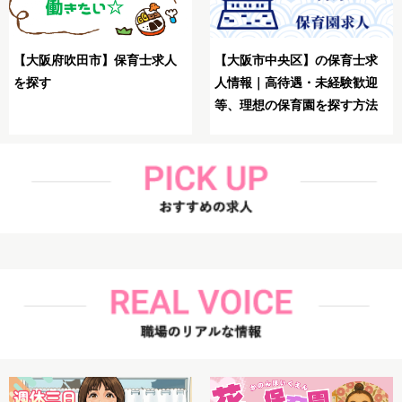
【大阪市生野区】保育士が
求
【大阪市鶴見区】保育士が理
想の求人を探す方法
迎
想の求人を探す方法解説
法