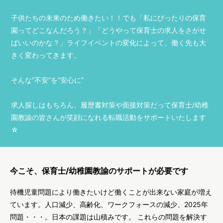
子供たちの未来のため働きたい！！でも「私にぴったりの保育
園ってどこなんだろう？」「どうやって保育士の求人をさがせ
ばいいのかな？」ライフイベントの変化によって、働く先も大
きく変わってきます。
そんな“不安”を“安心に”
求人探しはもちろん、履歴書対策や面接対策だって保育士/幼稚
園教諭の皆さんが笑顔になれる転職活動をサポートいたします
☆
今こそ、保育士/幼稚園教諭のサポートが必要です
待機児童問題により働きたいけど働くことが出来ない家庭が増え
ています。人口減少、高齢化、ワークフォースの減少、2025年
問題・・・。日本の課題は山積みです。 これらの問題を解決す