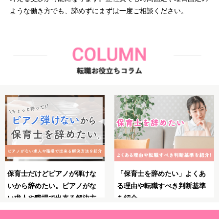
ような働き方でも、諦めずにまずは一度ご相談ください。
あ
保育士としてのブランクが不
保育士のやりがいとは？魅
準
安！復職・再就職の前にやっ
力・大変さ・やりがいを感
ておくべきことや必要な準備
る瞬間を紹介！
を解説！