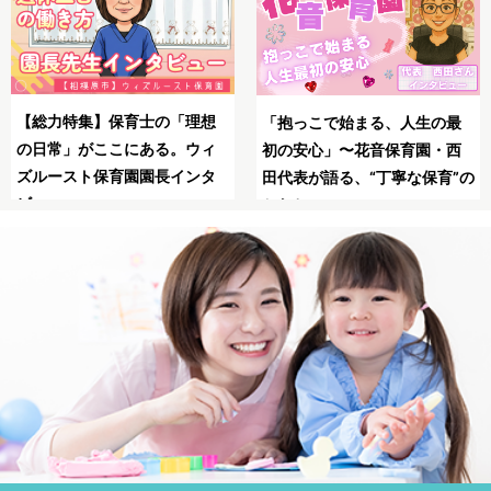
SNSの広告は怖い？信頼で
母子同園職場を叶えたてくれ
最
る保育士求人JOBSで安全に
た保育士求人JOBS
西
職！
”の