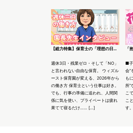
【総力特集】保育士の「理想の日常」がここにある。ウィズルースト保育園園長インタビュー
週休3日・残業ゼロ・そして「NO」
■
と言われない自由な保育。 ウィズル
会”
ースト保育園が変える、2026年から
も
の働き方 保育士という仕事は好き。
所”
でも、行事の準備に追われ、人間関
こ
係に気を使い、プライベートは疲れ
こ
果てて寝るだけ…… […]
す。