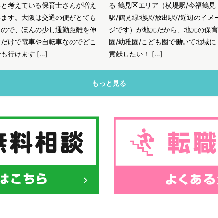
いと考えている保育士さんが増え
る 鶴見区エリア（横堤駅/今福鶴見
います。大阪は交通の便がとても
駅/鶴見緑地駅/放出駅//近辺のイメ
いので、ほんの少し通勤距離を伸
ジです）が地元だから、地元の保育
すだけで電車や自転車なのでどこ
園/幼稚園/こども園で働いて地域に
も行けます […]
貢献したい！ […]
もっと見る