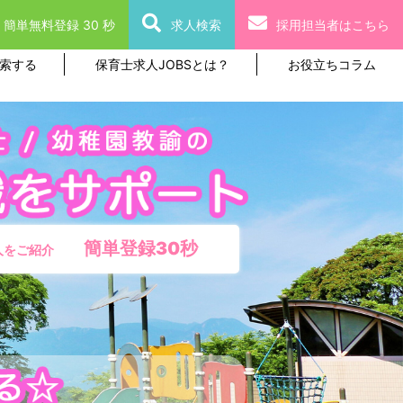
簡単無料登録 30 秒
求人検索
採用担当者はこちら
索する
保育士求人JOBSとは？
お役立ちコラム
簡単登録30秒
人をご紹介