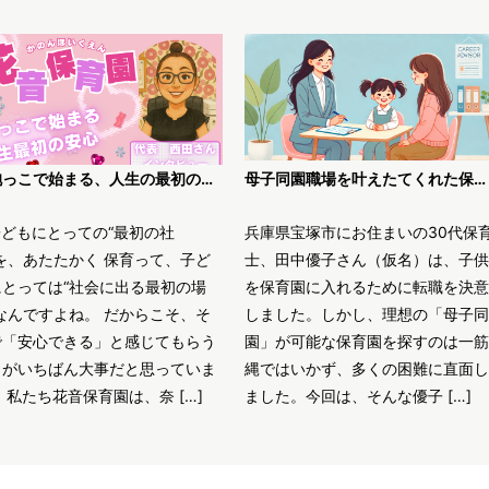
「抱っこで始まる、人生の最初の安心」〜花音保育園・西田代表が語る、“丁寧な保育”のかたち〜
母子同園職場を叶えたてくれた保育士求人JOBS
子どもにとっての“最初の社
兵庫県宝塚市にお住まいの30代保
を、あたたかく 保育って、子ど
士、田中優子さん（仮名）は、子供
にとっては“社会に出る最初の場
を保育園に入れるために転職を決意
なんですよね。 だからこそ、そ
しました。しかし、理想の「母子同
で「安心できる」と感じてもらう
園」が可能な保育園を探すのは一筋
とがいちばん大事だと思っていま
縄ではいかず、多くの困難に直面し
 私たち花音保育園は、奈 […]
ました。今回は、そんな優子 […]