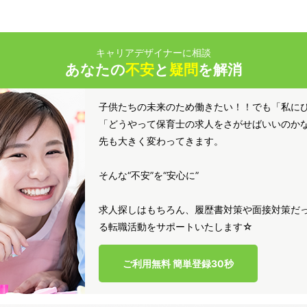
キャリアデザイナーに相談
あなたの
不安
と
疑問
を解消
子供たちの未来のため働きたい！！でも「私に
「どうやって保育士の求人をさがせばいいのか
先も大きく変わってきます。
そんな“不安”を“安心に”
求人探しはもちろん、履歴書対策や面接対策だっ
る転職活動をサポートいたします☆
ご利用無料 簡単登録30秒