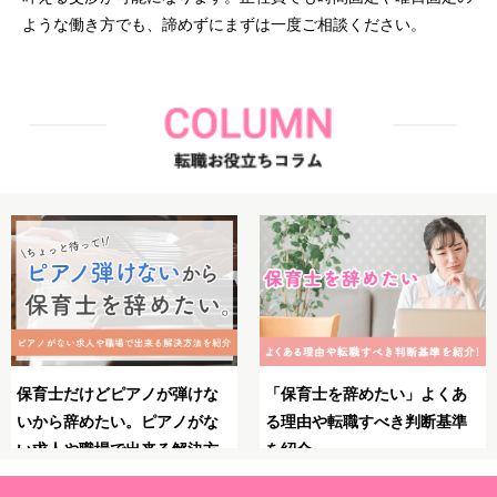
ような働き方でも、諦めずにまずは一度ご相談ください。
よくあ
保育士としてのブランクが不
保育士のやりがいとは
断基準
安！復職・再就職の前にやっ
力・大変さ・やりがい
ておくべきことや必要な準備
る瞬間を紹介！
を解説！