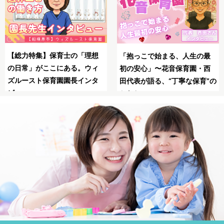
SNSの広告は怖い？
母子同園職場を叶えたてくれ
生の最
る保育士求人JOBSで
た保育士求人JOBS
園・西
職！
な保育”の