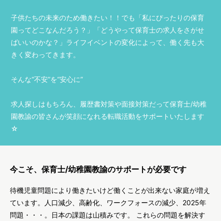
子供たちの未来のため働きたい！！でも「私にぴったりの保育
園ってどこなんだろう？」「どうやって保育士の求人をさがせ
ばいいのかな？」ライフイベントの変化によって、働く先も大
きく変わってきます。
そんな“不安”を“安心に”
求人探しはもちろん、履歴書対策や面接対策だって保育士/幼稚
園教諭の皆さんが笑顔になれる転職活動をサポートいたします
☆
今こそ、保育士/幼稚園教諭のサポートが必要です
待機児童問題により働きたいけど働くことが出来ない家庭が増え
ています。人口減少、高齢化、ワークフォースの減少、2025年
問題・・・。日本の課題は山積みです。 これらの問題を解決す