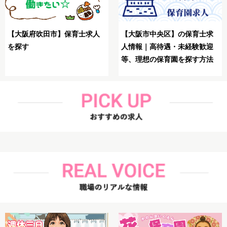
【大阪市生野区】保育
育士求
【大阪市鶴見区】保育士が理
想の求人を探す方法
験歓迎
想の求人を探す方法解説
す方法