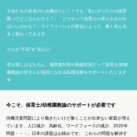
子供たちの未来のため働きたい！！でも「私にぴったりの保育
園ってどこなんだろう？」「どうやって保育士の求人をさがせ
ばいいのかな？」ライフイベントの変化によって、働く先も大
きく変わってきます。
そんな“不安”を“安心に”
求人探しはもちろん、履歴書対策や面接対策だって保育士/幼稚
園教諭の皆さんが笑顔になれる転職活動をサポートいたします
☆
今こそ、保育士/幼稚園教諭のサポートが必要です
待機児童問題により働きたいけど働くことが出来ない家庭が増え
ています。人口減少、高齢化、ワークフォースの減少、2025年
問題・・・。日本の課題は山積みです。 これらの問題を解決す