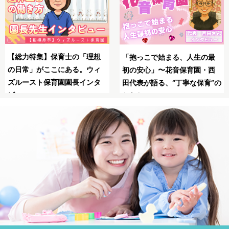
SNSの広告は怖い？信頼でき
母子同園職場を叶えたてくれ
る保育士求人JOBSで安全に転
た保育士求人JOBS
職！
の