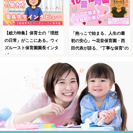
SNSの広告は怖い？信頼でき
母子同園職場を叶えたてくれ
る保育士求人JOBSで安全に転
た保育士求人JOBS
職！