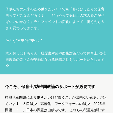
子供たちの未来のため働きたい！！でも「私にぴったりの保育
園ってどこなんだろう？」「どうやって保育士の求人をさがせ
ばいいのかな？」ライフイベントの変化によって、働く先も大
きく変わってきます。
そんな“不安”を“安心に”
求人探しはもちろん、履歴書対策や面接対策だって保育士/幼稚
園教諭の皆さんが笑顔になれる転職活動をサポートいたします
☆
今こそ、保育士/幼稚園教諭のサポートが必要です
待機児童問題により働きたいけど働くことが出来ない家庭が増え
ています。人口減少、高齢化、ワークフォースの減少、2025年
問題・・・。日本の課題は山積みです。 これらの問題を解決す