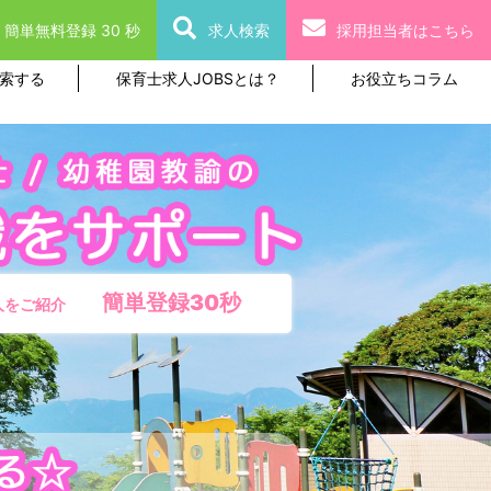
簡単無料登録 30 秒
求人検索
採用担当者はこちら
索する
保育士求人JOBSとは？
お役立ちコラム
簡単登録30秒
人をご紹介