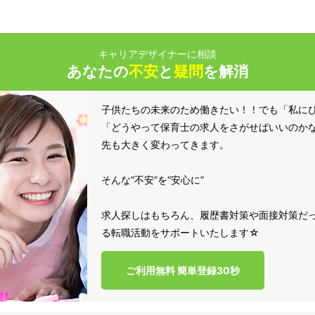
キャリアデザイナーに相談
あなたの
不安
と
疑問
を解消
子供たちの未来のため働きたい！！でも「私に
「どうやって保育士の求人をさがせばいいのか
先も大きく変わってきます。
そんな“不安”を“安心に”
求人探しはもちろん、履歴書対策や面接対策だっ
る転職活動をサポートいたします☆
ご利用無料 簡単登録30秒