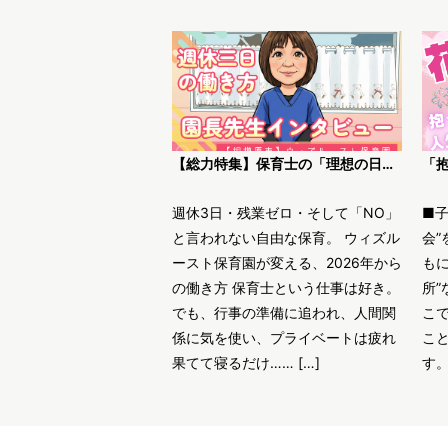
【総力特集】保育士の「理想の日常」がここにある。ウィズルースト保育園園長インタビュー
週休3日・残業ゼロ・そして「NO」
■
と言われない自由な保育。 ウィズル
会”
ースト保育園が変える、2026年から
も
の働き方 保育士という仕事は好き。
所”
でも、行事の準備に追われ、人間関
こ
係に気を使い、プライベートは疲れ
こ
果てて寝るだけ…… […]
す。