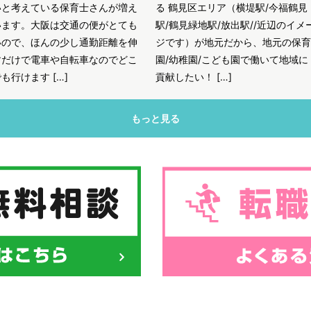
いと考えている保育士さんが増え
る 鶴見区エリア（横堤駅/今福鶴見
います。大阪は交通の便がとても
駅/鶴見緑地駅/放出駅//近辺のイメ
いので、ほんの少し通勤距離を伸
ジです）が地元だから、地元の保育
すだけで電車や自転車なのでどこ
園/幼稚園/こども園で働いて地域に
も行けます […]
貢献したい！ […]
もっと見る