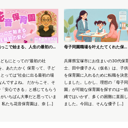
「抱っこで始まる、人生の最初の安心」〜花音保育園・西田代表が語る、“丁寧な保育”のかたち〜
母子同園職場を叶えたてくれた保育士求人JOBS
子どもにとっての“最初の社
兵庫県宝塚市にお住まいの30代保
を、あたたかく 保育って、子ど
士、田中優子さん（仮名）は、子供
にとっては“社会に出る最初の場
を保育園に入れるために転職を決意
なんですよね。 だからこそ、そ
しました。しかし、理想の「母子同
で「安心できる」と感じてもらう
園」が可能な保育園を探すのは一筋
とがいちばん大事だと思っていま
縄ではいかず、多くの困難に直面し
 私たち花音保育園は、奈 […]
ました。今回は、そんな優子 […]