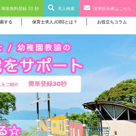
簡単無料登録 30 秒
求人検索
採用担当者はこちら
索する
保育士求人JOBSとは？
お役立ちコラム
簡単登録30秒
人をご紹介