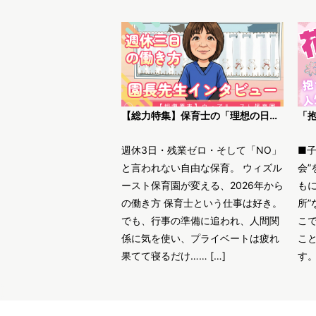
【総力特集】保育士の「理想の日常」がここにある。ウィズルースト保育園園長インタビュー
週休3日・残業ゼロ・そして「NO」
■
と言われない自由な保育。 ウィズル
会”
ースト保育園が変える、2026年から
も
の働き方 保育士という仕事は好き。
所”
でも、行事の準備に追われ、人間関
こ
係に気を使い、プライベートは疲れ
こ
果てて寝るだけ…… […]
す。