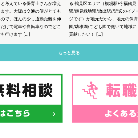
いと考えている保育士さんが増え
る 鶴見区エリア（横堤駅/今福鶴見
います。大阪は交通の便がとても
駅/鶴見緑地駅/放出駅//近辺のイメ
いので、ほんの少し通勤距離を伸
ジです）が地元だから、地元の保育
すだけで電車や自転車なのでどこ
園/幼稚園/こども園で働いて地域に
も行けます […]
貢献したい！ […]
もっと見る