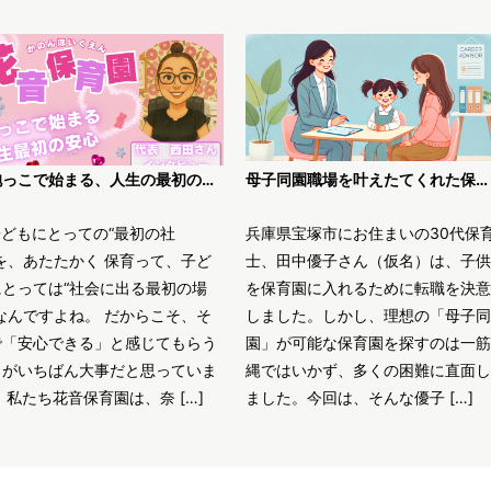
「抱っこで始まる、人生の最初の安心」〜花音保育園・西田代表が語る、“丁寧な保育”のかたち〜
母子同園職場を叶えたてくれた保育士求人JOBS
子どもにとっての“最初の社
兵庫県宝塚市にお住まいの30代保
を、あたたかく 保育って、子ど
士、田中優子さん（仮名）は、子供
にとっては“社会に出る最初の場
を保育園に入れるために転職を決意
なんですよね。 だからこそ、そ
しました。しかし、理想の「母子同
で「安心できる」と感じてもらう
園」が可能な保育園を探すのは一筋
とがいちばん大事だと思っていま
縄ではいかず、多くの困難に直面し
 私たち花音保育園は、奈 […]
ました。今回は、そんな優子 […]