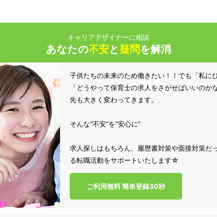
キャリアデザイナーに相談
あなたの
不安
と
疑問
を解消
子供たちの未来のため働きたい！！でも「私に
「どうやって保育士の求人をさがせばいいのか
先も大きく変わってきます。
そんな“不安”を“安心に”
求人探しはもちろん、履歴書対策や面接対策だっ
る転職活動をサポートいたします☆
ご利用無料 簡単登録30秒