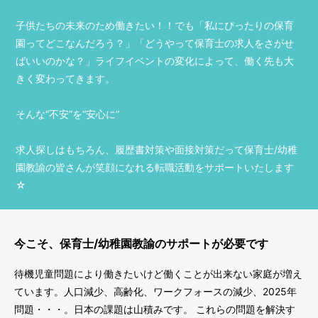
子供たちの未来のため働きたい！！でも「私にぴったりの保育
園ってどこなんだろう？」「どうやって保育士の求人をさがせ
ばいいのかな？」ライフイベントの変化によって、働く先も大
きく変わってきます。
そんな“不安”を“安心に”
求人探しはもちろん、履歴書対策や面接対策だって保育士/幼稚
園教諭の皆さんが笑顔になれる転職活動をサポートいたします
☆
今こそ、保育士/幼稚園教諭のサポートが必要です
待機児童問題により働きたいけど働くことが出来ない家庭が増え
ています。人口減少、高齢化、ワークフォースの減少、2025年
問題・・・。日本の課題は山積みです。 これらの問題を解決す