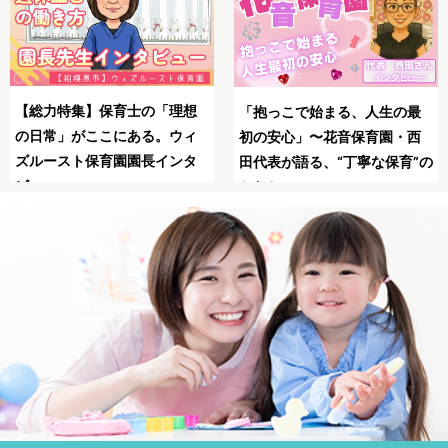
SNSの広告は怖い？信頼でき
母子同園職場を叶えたてくれ
る保育士求人JOBSで安全に転
た保育士求人JOBS
職！