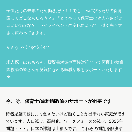
子供たちの未来のため働きたい！！でも「私にぴったりの保育
園ってどこなんだろう？」「どうやって保育士の求人をさがせ
ばいいのかな？」ライフイベントの変化によって、働く先も大
きく変わってきます。
そんな“不安”を“安心に”
求人探しはもちろん、履歴書対策や面接対策だって保育士/幼稚
園教諭の皆さんが笑顔になれる転職活動をサポートいたします
☆
今こそ、保育士/幼稚園教諭のサポートが必要です
待機児童問題により働きたいけど働くことが出来ない家庭が増え
ています。人口減少、高齢化、ワークフォースの減少、2025年
問題・・・。日本の課題は山積みです。 これらの問題を解決す