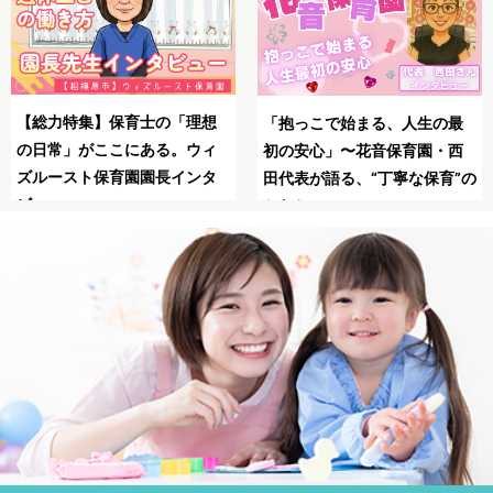
SNSの広告は怖い？信頼でき
母子同園職場を叶えたてくれ
る保育士求人JOBSで安全に転
た保育士求人JOBS
職！
の