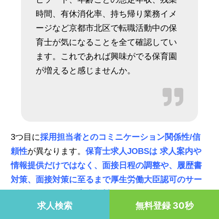
時間、有休消化率、持ち帰り業務イメ
ージなど京都市北区で転職活動中の保
育士が気になることを全て確認してい
ます。これであれば興味がでる保育園
が増えると感じませんか。
3つ目に
採用担当者とのコミニケーション関係性/信
頼性
が異なります。
保育士求人JOBSは 求人案内や
情報提供だけではなく、面接日程の調整や、履歴書
対策、面接対策に至るまで厚生労働大臣認可のサー
ビスになるために完全無料でサポート
しています。
求人検索
無料登録 30秒
言い換えれば転職活動中に保育士が採用担当者に連