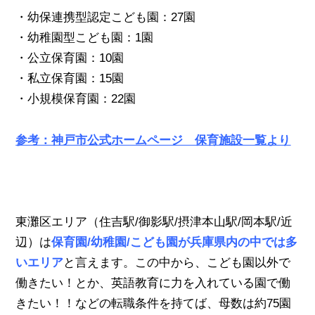
・幼保連携型認定こども園：27園
・幼稚園型こども園：1園
・公立保育園：10園
・私立保育園：15園
・小規模保育園：22園
参考：神戸市公式ホームページ 保育施設一覧より
東灘区エリア（住吉駅/御影駅/摂津本山駅/岡本駅/近
辺）
は
保育園/幼稚園/こども園が兵庫県内の中では多
いエリア
と言えます。
この中から、こども園以外で
働きたい！とか、英語教育に力を入れている園で働
きたい！！などの転職条件を持てば、母数は約75園