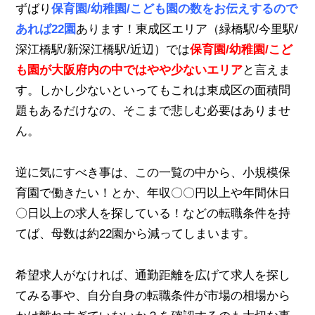
ずばり
保育園/幼稚園/こども園の数をお伝えするので
あれば22園
あります！東成区エリア（緑橋駅/今里駅/
深江橋駅/新深江橋駅/近辺）で
は
保育園/幼稚園/こど
も園が大阪府内の中ではやや少ないエリア
と言えま
す。しかし少ないといってもこれは東成区の面積問
題もあるだけなの、そこまで悲しむ必要はありませ
ん。
逆に気にすべき事は、この一覧の中から、小規模保
育園で働きたい！とか、年収〇〇円以上や年間休日
〇日以上の求人を探している！などの転職条件を持
てば、母数は約22園から減ってしまいます。
希望求人がなければ、通勤距離を広げて求人を探し
てみる事や、自分自身の転職条件が市場の相場から