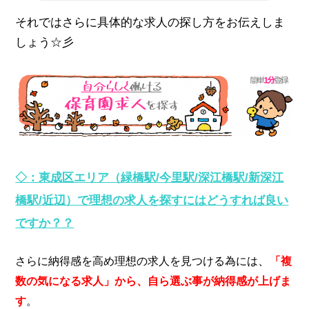
それではさらに具体的な求人の探し方をお伝えしま
しょう☆彡
◇：東成区エリア（緑橋駅/今里駅/深江橋駅/新深江
橋駅/近辺）で理想の求人を探すにはどうすれば良い
ですか？？
、
さらに納得感を高め理想の求人を見つける為には
「複
数の気になる求人」から、自ら選ぶ事が納得感が上げま
す
。