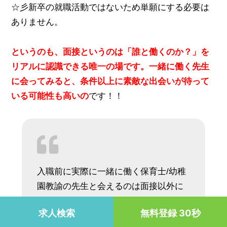
☆彡新卒の就職活動ではないため単願にする必要は
ありません。
というのも、面接というのは「誰と働くのか？」を
リアルに認識できる唯一の場です。一緒に働く先生
に会ってみると、条件以上に素敵な出会いが待って
いる可能性も高いの
です！！
入職前に実際に一緒に働く保育士/幼稚
園教諭の先生と会えるのは面接以外に
はありません。駅や園の雰囲気を知る
求人検索
無料登録 30秒
事も転職活動では重要です。そして少