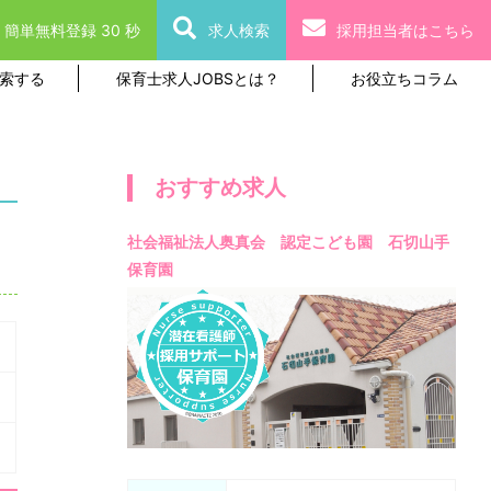
簡単無料登録 30 秒
求人検索
採用担当者はこちら
索する
保育士求人JOBSとは？
お役立ちコラム
おすすめ求人
社会福祉法人奥真会 認定こども園 石切山手
保育園