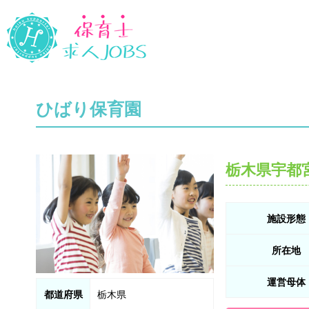
ひばり保育園
栃木県宇都
施設形態
所在地
運営母体
都道府県
栃木県