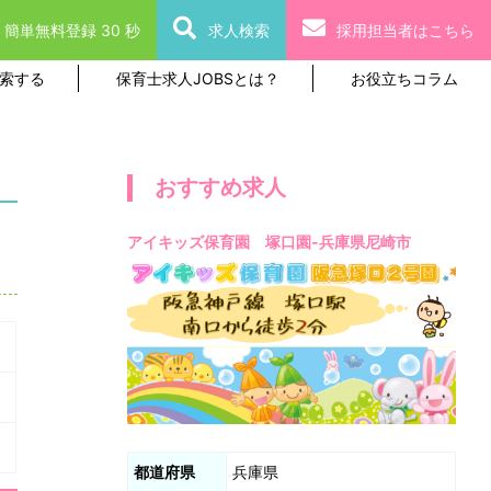
簡単無料登録 30 秒
求人検索
採用担当者はこちら
索する
保育士求人JOBSとは？
お役立ちコラム
おすすめ求人
アイキッズ保育園 塚口園-兵庫県尼崎市
都道府県
兵庫県