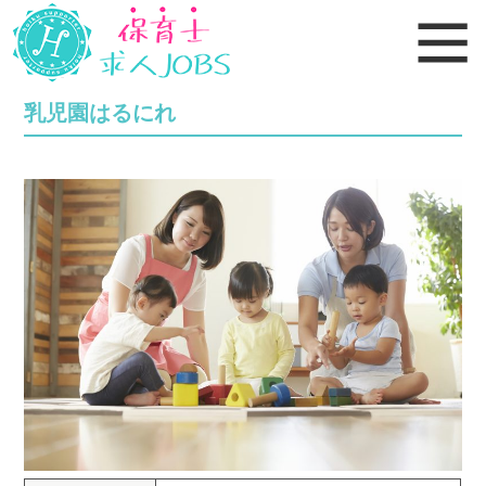
乳児園はるにれ