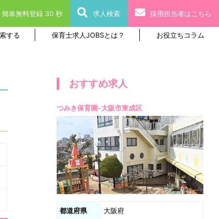
簡単無料登録 30 秒
求人検索
採用担当者はこちら
索する
保育士求人JOBSとは？
お役立ちコラム
おすすめ求人
つみき保育園-大阪市東成区
都道府県
大阪府