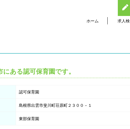
ホーム
求人検
市にある認可保育園です。
認可保育園
島根県出雲市斐川町荘原町２３００－１
東部保育園