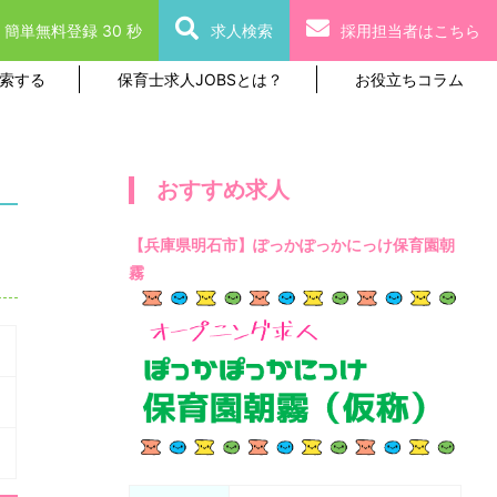
簡単無料登録 30 秒
求人検索
採用担当者はこちら
索する
保育士求人JOBSとは？
お役立ちコラム
おすすめ求人
【兵庫県明石市】ぽっかぽっかにっけ保育園朝
霧