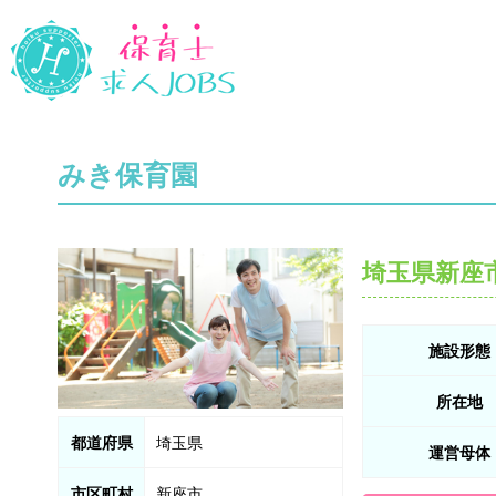
みき保育園
埼玉県新座
施設形態
所在地
都道府県
埼玉県
運営母体
市区町村
新座市