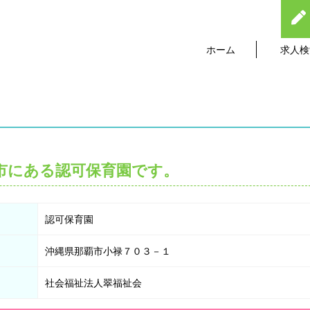
ホーム
求人検
市にある認可保育園です。
認可保育園
沖縄県那覇市小禄７０３－１
社会福祉法人翠福祉会