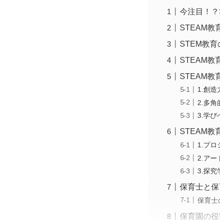
今注目！？
STEAM教
STEM教
STEAM教
STEAM
1.創
2.多
3.学
STEAM
1.プ
2.ア
3.探
保育士と保
保育士
保育園の役