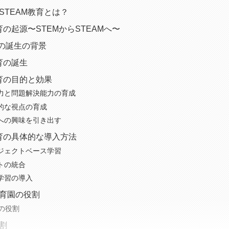
STEAM教育とは？
育の起源〜STEMからSTEAMへ〜
育の誕生の背景
育の誕生
教育の目的と効果
造力と問題解決能力の育成
角的な視点の育成
びへの興味を引き出す
教育の具体的な導入方法
ロジェクトベース学習
ートの統合
究学習の導入
育園の役割
の役割
割