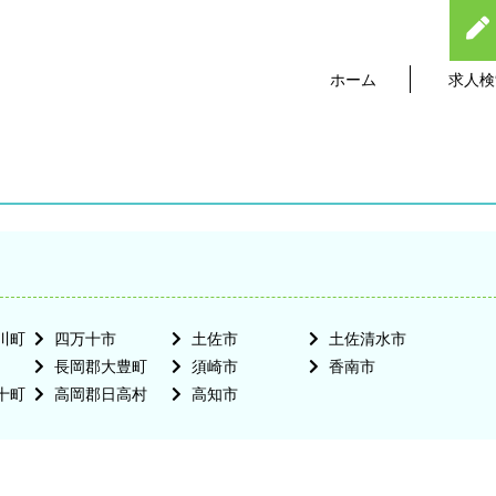
ホーム
求人検
川町
四万十市
土佐市
土佐清水市
長岡郡大豊町
須崎市
香南市
十町
高岡郡日高村
高知市