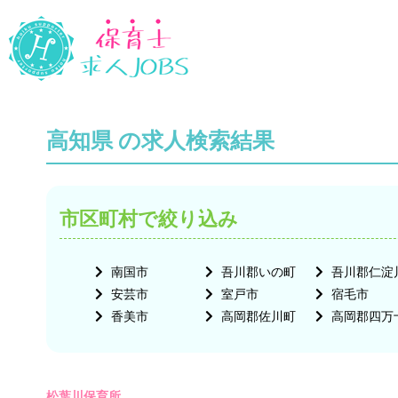
高知県 の求人検索結果
市区町村で絞り込み
南国市
吾川郡いの町
吾川郡仁淀
安芸市
室戸市
宿毛市
香美市
高岡郡佐川町
高岡郡四万
松葉川保育所