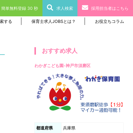
簡単無料登録 30 秒
求人検索
採用担当者はこちら
索する
保育士求人JOBSとは？
お役立ちコラム
おすすめ求人
わかぎこども園-神戸市須磨区
都道府県
兵庫県