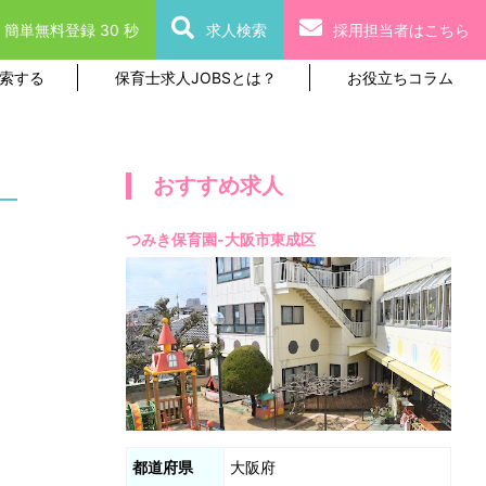
簡単無料登録 30 秒
求人検索
採用担当者はこちら
索する
保育士求人JOBSとは？
お役立ちコラム
おすすめ求人
つみき保育園-大阪市東成区
都道府県
大阪府