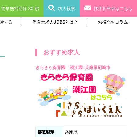
簡単無料登録 30 秒
求人検索
採用担当者はこちら
索する
保育士求人JOBSとは？
お役立ちコラム
おすすめ求人
きらきら保育園 潮江園-兵庫県尼崎市
都道府県
兵庫県